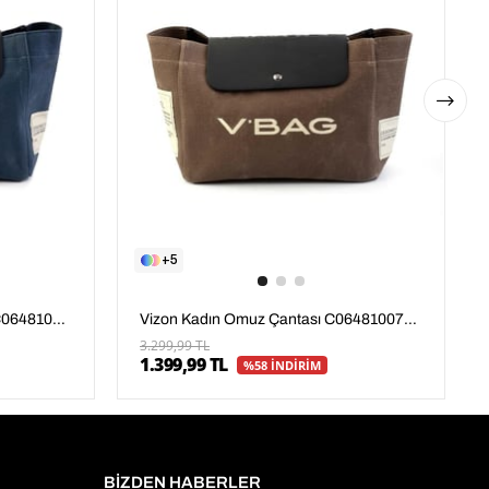
5
Lacivert Kadın Omuz Çantası C06481007804
Vizon Kadın Omuz Çantası C06481007804
3.299,99 TL
1.399,99 TL
%58 İNDİRİM
BİZDEN HABERLER