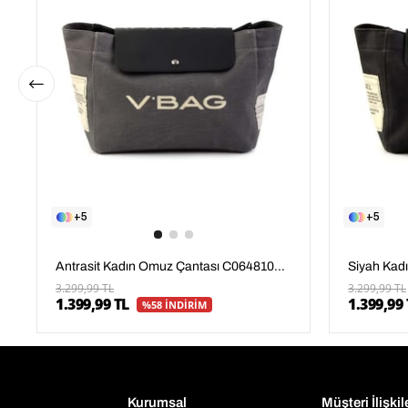
5
5
Antrasit Kadın Omuz Çantası C06481007804
3.299,99 TL
3.299,99 TL
1.399,99 TL
1.399,99 
%58 İNDİRİM
Kurumsal
Müşteri İlişkil