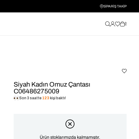
SİPARİŞ TAKİP
0
Siyah Kadın Omuz Çantası
C06486275009
Son 3 saatte
123
kişi baktı!
Ürün stoklarımızda kalmamıştır.