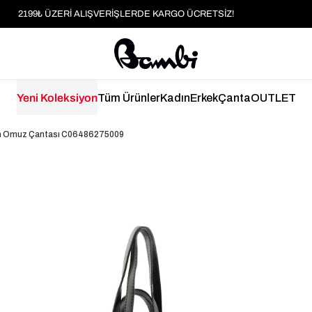
MOBİL UYGULAMAYA ÖZEL İLK ALIŞVERİŞİNİZE %5 İNDİRİM
HER SİPARİŞTE %2 PARAPUAN
2199₺ ÜZERİ ALIŞVERİŞLERDE KARGO ÜCRETSİZ!
Yeni Koleksiyon
Tüm Ürünler
Kadın
Erkek
Çanta
OUTLET
ın Omuz Çantası C06486275009