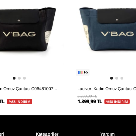
5
Siyah Kadın Omuz Çantası C06481007804
3.299,99 TL
TL
1.399,99 TL
%58 İNDİRİM
%58 İNDİRİM
eri
Kategoriler
Yardım