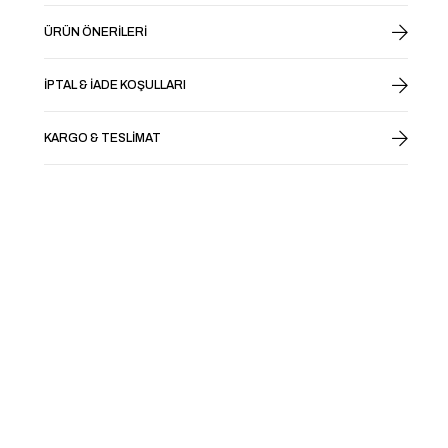
ÜRÜN ÖNERILERI
İPTAL & İADE KOŞULLARI
KARGO & TESLIMAT