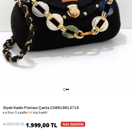
Siyah Kadın Postacı Çanta C06619613716
Son 3 saatte
54
kişi baktı!
4.399,99 TL
1.999,00 TL
%55 İNDİRİM