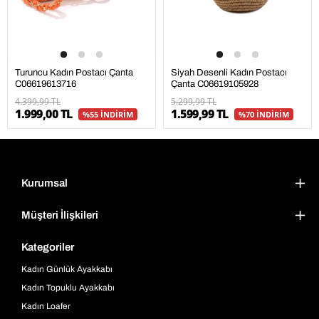
Turuncu Kadın Postacı Çanta
Siyah Desenli Kadın Postacı
C06619613716
Çanta C06619105928
4.399,99 TL
5.299,99 TL
1.999,00 TL
1.599,99 TL
%55 İNDİRİM
%70 İNDİRİM
Kurumsal
Müşteri İlişkileri
Kategoriler
Kadın Günlük Ayakkabı
Kadın Topuklu Ayakkabı
Kadın Loafer