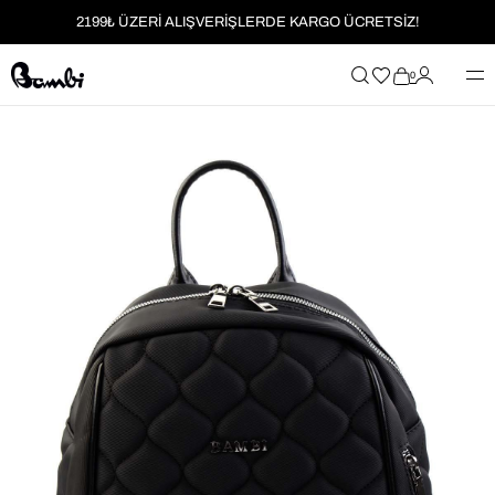
2199₺ ÜZERİ ALIŞVERİŞLERDE KARGO ÜCRETSİZ!
MOBİL UYGULAMAYA ÖZEL İLK ALIŞVERİŞİNİZE %5 İNDİRİM
0
HER SİPARİŞTE %2 PARAPUAN
2199₺ ÜZERİ ALIŞVERİŞLERDE KARGO ÜCRETSİZ!