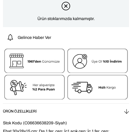
Ürün stoklarımızda kalmamıştır.
Gelince Haber Ver
ÜRÜN ÖZELLIKLERI
Stok Kodu
(C06636638209-Siyah)
Ebat 30x28x15 cm; Dış 1 fer. cep; İç1 açık cep; İç 1 fer. cep;