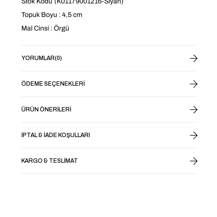
Stok Kodu
(K01179001216-Siyah)
Topuk Boyu : 4,5 cm
Mal Cinsi : Örgü
YORUMLAR
(0)
ÖDEME SEÇENEKLERI
ÜRÜN ÖNERILERI
İPTAL & İADE KOŞULLARI
KARGO & TESLIMAT