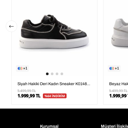
1
1
Siyah Hakiki Deri Kadın Sneaker K01480136703
5.499,99 TL
5.499,99 TL
1.999,99 TL
1.999,99 
%64 İNDİRİM
Kurumsal
Müşteri İlişkil