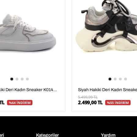
Beyaz Hakiki Deri Kadın Sneaker K01480136703
5.499,99 TL
TL
2.499,00 TL
%64 İNDİRİM
%55 İNDİRİM
eri
Kategoriler
Yardım