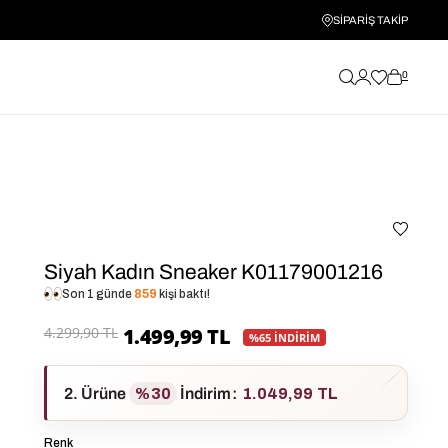
SİPARİŞ TAKİP
0
Siyah Kadın Sneaker K01179001216
Son 1 günde
859
kişi baktı!
4.299,90 TL
1.499,99 TL
%65 İNDİRİM
2. Ürüne
%30
İndirim
:
1.049,99 TL
Renk