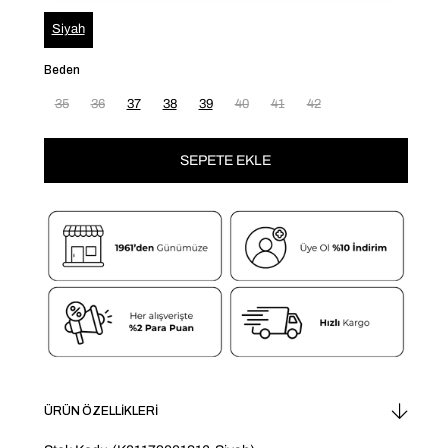
Siyah
Beden
35
36
37
38
39
40
41
42
ÜRÜN ÖZELLIKLERI