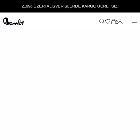
2199₺ ÜZERİ ALIŞVERİŞLERDE KARGO ÜCRETSİZ!
MOBİL UYGULAMAYA ÖZEL İLK ALIŞVERİŞİNİZE %5 İNDİRİM
0
HER SİPARİŞTE %2 PARAPUAN
2199₺ ÜZERİ ALIŞVERİŞLERDE KARGO ÜCRETSİZ!