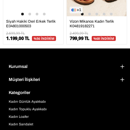
1
Siyah Hakiki Deri Erkek Terlik
Vizon Mikanos Kadın Terlik
E04801000503
K04819182271
2.699,99 TL
2.499,99 TL
1.199,00 TL
799,99 TL
%56 İNDİRİM
%68 İNDİRİM
Kurumsal
Müşteri İlişkileri
Kategoriler
Kadın Günlük Ayakkabı
Kadın Topuklu Ayakkabı
Kadın Loafer
Kadın Sandalet