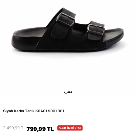
Siyah Kadın Terlik K04819301301
Son 1 günde
955
kişi baktı!
2.499,99 TL
799,99 TL
%68 İNDİRİM