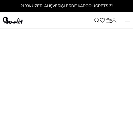
2199₺ ÜZERİ ALIŞVERİŞLERDE KARGO ÜCRETSİZ!
MOBİL UYGULAMAYA ÖZEL İLK ALIŞVERİŞİNİZE %5 İNDİRİM
0
HER SİPARİŞTE %2 PARAPUAN
2199₺ ÜZERİ ALIŞVERİŞLERDE KARGO ÜCRETSİZ!