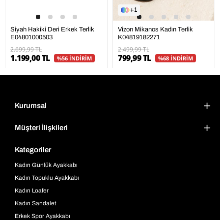
1
Siyah Hakiki Deri Erkek Terlik
Vizon Mikanos Kadın Terlik
E04801000503
K04819182271
2.699,99 TL
2.499,99 TL
1.199,00 TL
799,99 TL
%56 İNDİRİM
%68 İNDİRİM
Kurumsal
Müşteri İlişkileri
Kategoriler
Kadın Günlük Ayakkabı
Kadın Topuklu Ayakkabı
Kadın Loafer
Kadın Sandalet
Erkek Spor Ayakkabı