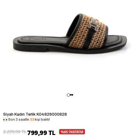
Siyah Kadın Terlik K04826000828
Son 3 saatte
33
kişi baktı!
2.299,90 TL
799,99 TL
%65 İNDİRİM