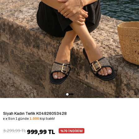
Siyah Kadın Terlik K04826053428
Son 1 günde
1.000
kişi baktı!
3.299,99 TL
999,99 TL
%70 İNDİRİM