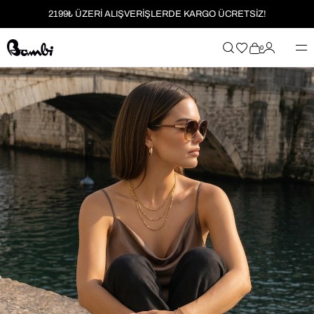
2199₺ ÜZERİ ALIŞVERİŞLERDE KARGO ÜCRETSİZ!
MOBİL UYGULAMAYA ÖZEL İLK ALIŞVERİŞİNİZE %5 İNDİRİM
0
HER SİPARİŞTE %2 PARAPUAN
2199₺ ÜZERİ ALIŞVERİŞLERDE KARGO ÜCRETSİZ!