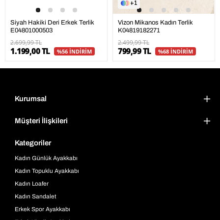
1
Siyah Hakiki Deri Erkek Terlik
Vizon Mikanos Kadın Terlik
E04801000503
K04819182271
2.699,99 TL
2.499,99 TL
1.199,00 TL
799,99 TL
%56 İNDİRİM
%68 İNDİRİM
Kurumsal
Müşteri İlişkileri
Kategoriler
Kadın Günlük Ayakkabı
Kadın Topuklu Ayakkabı
Kadın Loafer
Kadın Sandalet
Erkek Spor Ayakkabı