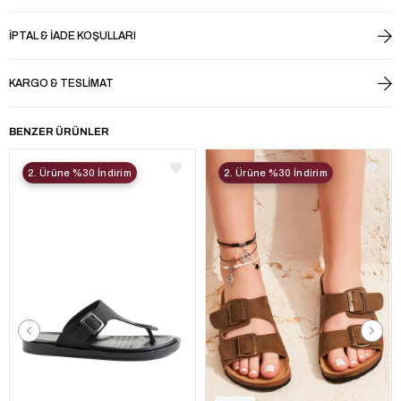
İPTAL & İADE KOŞULLARI
KARGO & TESLIMAT
BENZER ÜRÜNLER
2. Ürüne %30 İndirim
2. Ürüne %30 İndirim