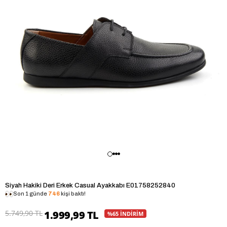
Siyah Hakiki Deri Erkek Casual Ayakkabı E01758252840
Son 1 günde
746
kişi baktı!
5.749,90 TL
1.999,99 TL
%65 İNDİRİM