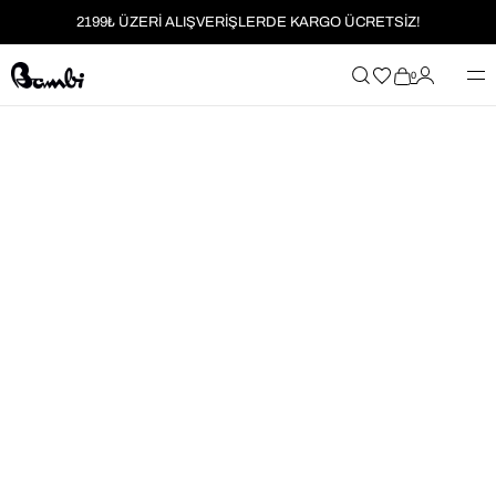
2199₺ ÜZERİ ALIŞVERİŞLERDE KARGO ÜCRETSİZ!
MOBİL UYGULAMAYA ÖZEL İLK ALIŞVERİŞİNİZE %5 İNDİRİM
0
HER SİPARİŞTE %2 PARAPUAN
2199₺ ÜZERİ ALIŞVERİŞLERDE KARGO ÜCRETSİZ!