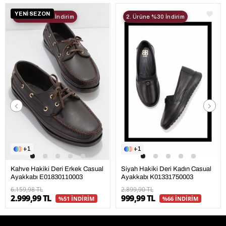
YENİ SEZON
2. Ürüne %30 İndirim
2. Ürüne %30 İndirim
1
1
Kahve Hakiki Deri Erkek Casual
Siyah Hakiki Deri Kadın Casual
Ayakkabı E01830110003
Ayakkabı K01331750003
6.159,98 TL
2.899,90 TL
2.999,99 TL
999,99 TL
%51 İNDİRİM
%66 İNDİRİM