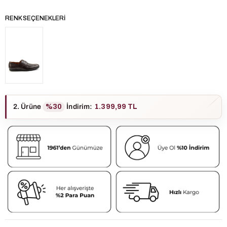
RENK SEÇENEKLERI
2. Ürüne
%30
İndirim
:
1.399,99 TL