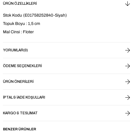
ÜRÜN ÖZELLIKLERI
Stok Kodu
(E01758252840-Siyah)
Topuk Boyu : 1,5 cm
Mal Cinsi : Floter
YORUMLAR
(0)
ÖDEME SEÇENEKLERI
ÜRÜN ÖNERILERI
İPTAL & İADE KOŞULLARI
KARGO & TESLIMAT
BENZER ÜRÜNLER