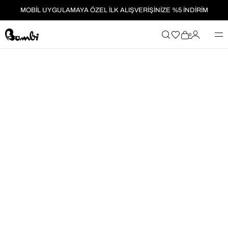
MOBİL UYGULAMAYA ÖZEL İLK ALIŞVERİŞİNİZE %5 İNDİRİM
HER SİPARİŞTE %2 PARAPUAN
0
2199₺ ÜZERİ ALIŞVERİŞLERDE KARGO ÜCRETSİZ!