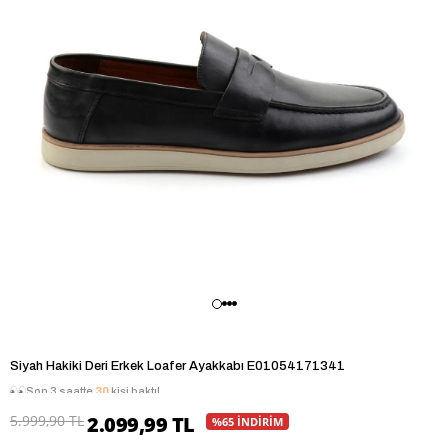
Siyah Hakiki Deri Erkek Loafer Ayakkabı E01054171341
Son 3 saatte
30
kişi baktı!
5.999,90 TL
2.099,99 TL
%65 İNDİRİM