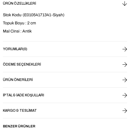
ÜRÜN ÖZELLIKLERI
Stok Kodu
(E01054171341-Siyah)
Topuk Boyu : 2 cm
Mal Cinsi : Antik
YORUMLAR
(0)
ÖDEME SEÇENEKLERI
ÜRÜN ÖNERILERI
İPTAL & İADE KOŞULLARI
KARGO & TESLIMAT
BENZER ÜRÜNLER