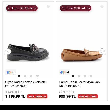
2. Ürüne %30 İndirim
2. Ürüne %30 İndirim
1
4
Siyah Kadın Loafer Ayakkabı
Camel Kadın Loafer Ayakkabı
K01257067009
K01309100509
3.449,90 TL
2.899,90 TL
1.199,99 TL
999,99 TL
%65 İNDİRİM
%66 İNDİRİM