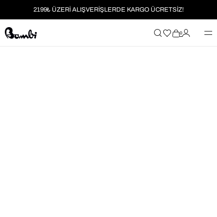
2199₺ ÜZERİ ALIŞVERİŞLERDE KARGO ÜCRETSİZ!
MOBİL UYGULAMAYA ÖZEL İLK ALIŞVERİŞİNİZE %5 İNDİRİM
0
HER SİPARİŞTE %2 PARAPUAN
2199₺ ÜZERİ ALIŞVERİŞLERDE KARGO ÜCRETSİZ!