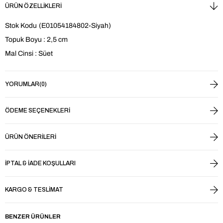
ÜRÜN ÖZELLIKLERI
Stok Kodu
(E01054184802-Siyah)
Topuk Boyu : 2,5 cm
Mal Cinsi : Süet
YORUMLAR
(0)
ÖDEME SEÇENEKLERI
ÜRÜN ÖNERILERI
İPTAL & İADE KOŞULLARI
KARGO & TESLIMAT
BENZER ÜRÜNLER