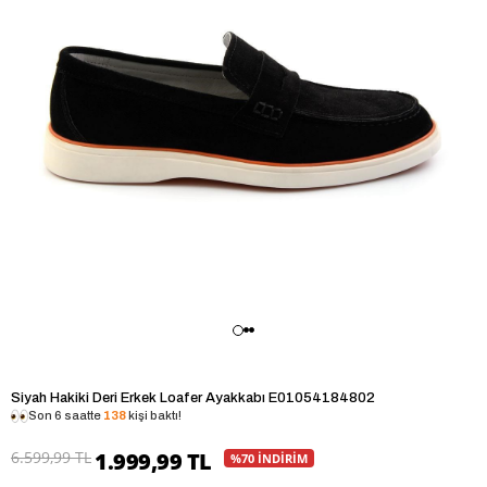
Siyah Hakiki Deri Erkek Loafer Ayakkabı E01054184802
Son 6 saatte
138
kişi baktı!
6.599,99 TL
1.999,99 TL
%70 İNDİRİM