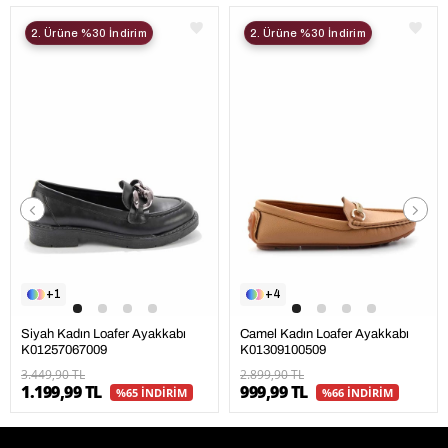
2. Ürüne %30 İndirim
2. Ürüne %30 İndirim
1
4
Siyah Kadın Loafer Ayakkabı
Camel Kadın Loafer Ayakkabı
K01257067009
K01309100509
3.449,90 TL
2.899,90 TL
1.199,99 TL
999,99 TL
%65 İNDİRİM
%66 İNDİRİM