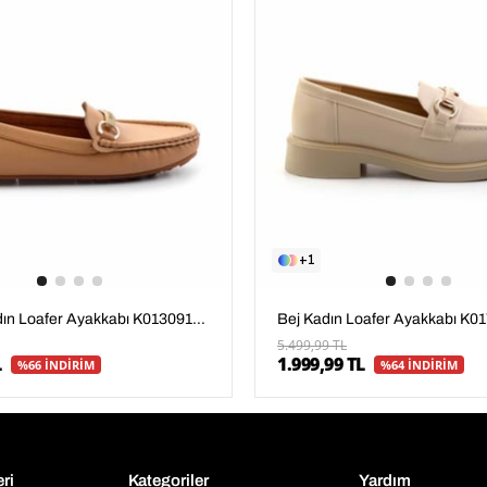
1
Camel Kadın Loafer Ayakkabı K01309100509
5.499,99 TL
L
1.999,99 TL
%66 İNDİRİM
%64 İNDİRİM
eri
Kategoriler
Yardım