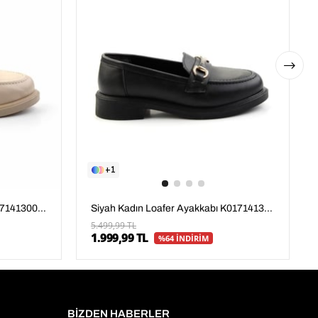
1
Bej Kadın Loafer Ayakkabı K01714130009
Siyah Kadın Loafer Ayakkabı K01714130009
5.499,99 TL
1.999,99 TL
%64 İNDİRİM
BİZDEN HABERLER