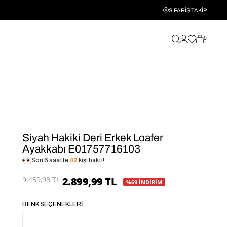
SİPARİŞ TAKİP
0
Siyah Hakiki Deri Erkek Loafer
Ayakkabı E01757716103
Son 6 saatte
42
kişi baktı!
9.459,98 TL
2.899,99 TL
%69 İNDİRİM
RENK SEÇENEKLERI