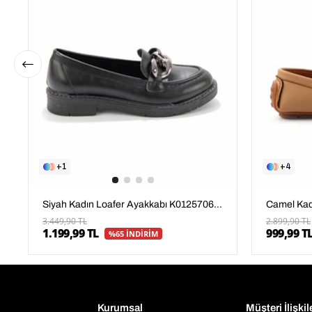
1
4
Siyah Kadın Loafer Ayakkabı K01257067009
3.449,90 TL
2.899,90 TL
1.199,99 TL
999,99 T
%65 İNDİRİM
Kurumsal
Müşteri İlişkil