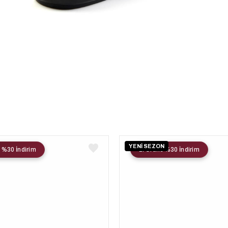
YENİ SEZON
 %30 İndirim
2. Ürüne %30 İndirim