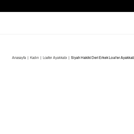
Anasayfa
Kadın
Loafer Ayakkabı
Siyah Hakiki Deri Erkek Loafer Ayak