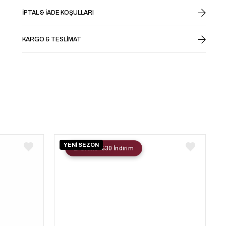
İPTAL & İADE KOŞULLARI
KARGO & TESLIMAT
YENİ SEZON
2. Ürüne %30 İndirim