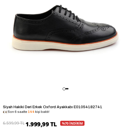
Siyah Hakiki Deri Erkek Oxford Ayakkabı E01054182741
Son 6 saatte
144
kişi baktı!
6.599,99 TL
1.999,99 TL
%70 İNDİRİM