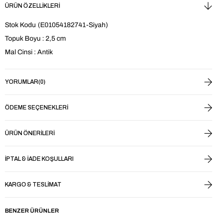
ÜRÜN ÖZELLIKLERI
Stok Kodu
(E01054182741-Siyah)
Topuk Boyu : 2,5 cm
Mal Cinsi : Antik
YORUMLAR
(0)
ÖDEME SEÇENEKLERI
ÜRÜN ÖNERILERI
İPTAL & İADE KOŞULLARI
KARGO & TESLIMAT
BENZER ÜRÜNLER