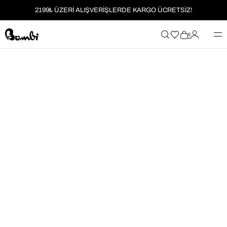
2199₺ ÜZERİ ALIŞVERİŞLERDE KARGO ÜCRETSİZ!
MOBİL UYGULAMAYA ÖZEL İLK ALIŞVERİŞİNİZE %5 İNDİRİM
0
HER SİPARİŞTE %2 PARAPUAN
2199₺ ÜZERİ ALIŞVERİŞLERDE KARGO ÜCRETSİZ!