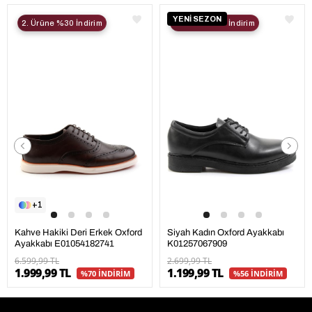
YENİ SEZON
2. Ürüne %30 İndirim
2. Ürüne %30 İndirim
1
Kahve Hakiki Deri Erkek Oxford
Siyah Kadın Oxford Ayakkabı
Ayakkabı E01054182741
K01257067909
6.599,99 TL
2.699,99 TL
1.999,99 TL
1.199,99 TL
%70 İNDİRİM
%56 İNDİRİM