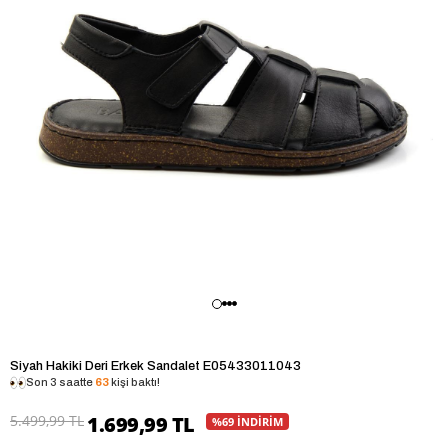
Siyah Hakiki Deri Erkek Sandalet E05433011043
Son 3 saatte
63
kişi baktı!
5.499,99 TL
1.699,99 TL
%69 İNDİRİM