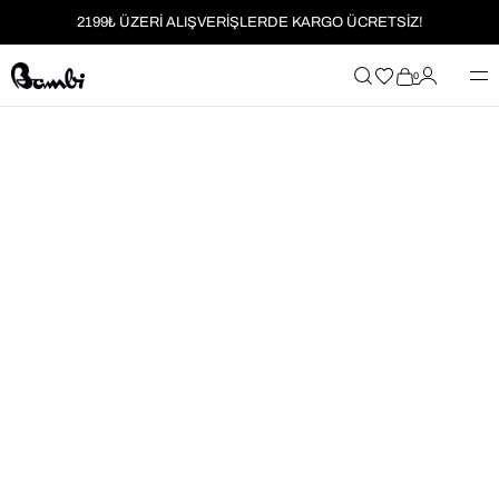
2199₺ ÜZERİ ALIŞVERİŞLERDE KARGO ÜCRETSİZ!
MOBİL UYGULAMAYA ÖZEL İLK ALIŞVERİŞİNİZE %5 İNDİRİM
0
HER SİPARİŞTE %2 PARAPUAN
2199₺ ÜZERİ ALIŞVERİŞLERDE KARGO ÜCRETSİZ!