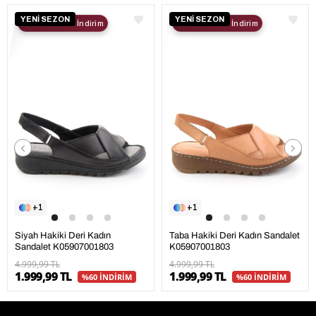
YENİ SEZON
YENİ SEZON
2. Ürüne %30 İndirim
2. Ürüne %30 İndirim
1
1
Siyah Hakiki Deri Kadın
Taba Hakiki Deri Kadın Sandalet
Sandalet K05907001803
K05907001803
4.999,99 TL
4.999,99 TL
1.999,99 TL
1.999,99 TL
%60 İNDİRİM
%60 İNDİRİM