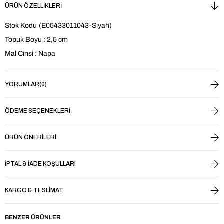
ÜRÜN ÖZELLIKLERI
Stok Kodu
(E05433011043-Siyah)
Topuk Boyu : 2,5 cm
Mal Cinsi : Napa
YORUMLAR
(0)
ÖDEME SEÇENEKLERI
ÜRÜN ÖNERILERI
İPTAL & İADE KOŞULLARI
KARGO & TESLIMAT
BENZER ÜRÜNLER