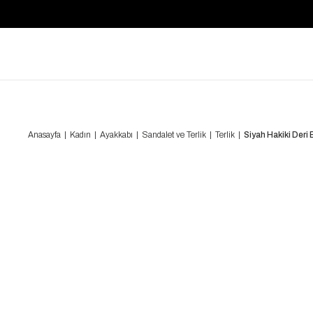
Anasayfa
Kadın
Ayakkabı
Sandalet ve Terlik
Terlik
Siyah Hakiki Deri