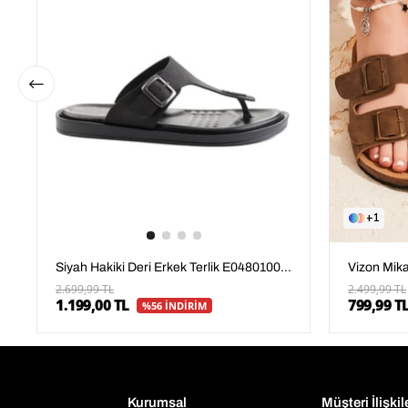
1
Siyah Hakiki Deri Erkek Terlik E04801000503
2.699,99 TL
2.499,99 TL
1.199,00 TL
799,99 T
%56 İNDİRİM
Kurumsal
Müşteri İlişkil