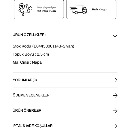
ÜRÜN ÖZELLIKLERI
Stok Kodu
(E04433001143-Siyah)
Topuk Boyu : 2,5 cm
Mal Cinsi : Napa
YORUMLAR
(0)
ÖDEME SEÇENEKLERI
ÜRÜN ÖNERILERI
İPTAL & İADE KOŞULLARI