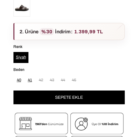
2. Ürüne
%30
İndirim
:
1.399,99 TL
Renk
Siyah
Beden
40
41
42
43
44
45