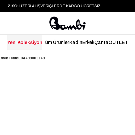
MOBİL UYGULAMAYA ÖZEL İLK ALIŞVERİŞİNİZE %5 İNDİRİM
HER SİPARİŞTE %2 PARAPUAN
2199₺ ÜZERİ ALIŞVERİŞLERDE KARGO ÜCRETSİZ!
Yeni Koleksiyon
Tüm Ürünler
Kadın
Erkek
Çanta
OUTLET
 Erkek Terlik E04433001143