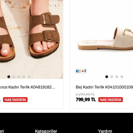
3
Bej Kadın Terlik K04101000109
Vizon Mikanos Kadın Terlik K04819182271
2.299,90 TL
799,99 TL
L
%65 İNDİRİM
%68 İNDİRİM
eri
Kategoriler
Yardım