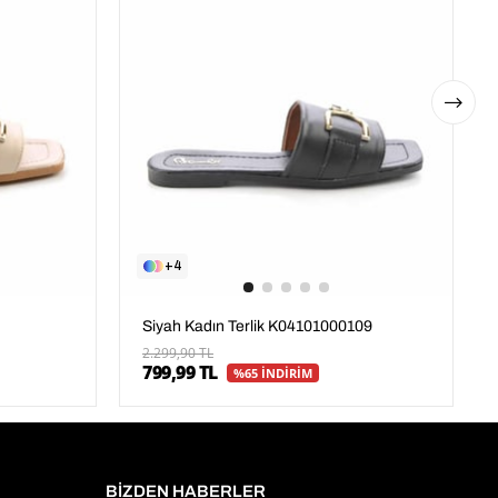
4
Siyah Kadın Terlik K04101000109
2.299,90 TL
799,99 TL
%65 İNDİRİM
BİZDEN HABERLER