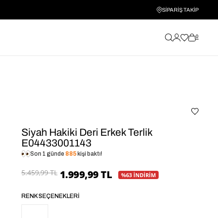
SİPARİŞ TAKİP
0
Siyah Hakiki Deri Erkek Terlik
E04433001143
Son 1 günde
885
kişi baktı!
5.459,99 TL
1.999,99 TL
%63 İNDİRİM
RENK SEÇENEKLERI