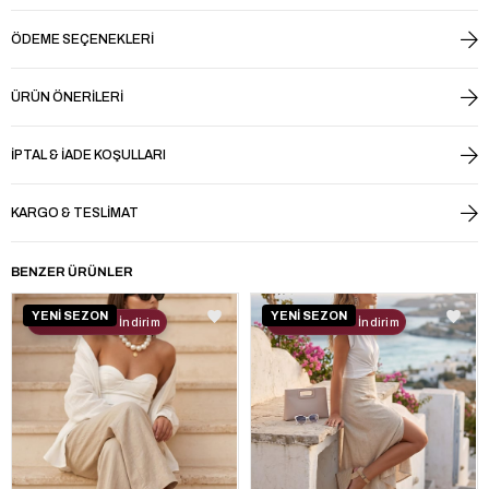
ÖDEME SEÇENEKLERI
ÜRÜN ÖNERILERI
İPTAL & İADE KOŞULLARI
KARGO & TESLIMAT
BENZER ÜRÜNLER
YENİ SEZON
YENİ SEZON
2. Ürüne %30 İndirim
2. Ürüne %30 İndirim