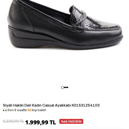
Siyah Hakiki Deri Kadın Casual Ayakkabı K01531254103
Son 6 saatte
90
kişi baktı!
5.599,99 TL
1.999,99 TL
%64 İNDİRİM