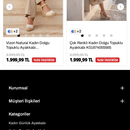
2
2
Vizon Natural Kadın Dolgu
Çok Renkli Kadın Dolgu Topuklu
Topuklu Ayakkabı
Ayakkabı K01874055565
K01874055565
3.999,99 TL
3.999,99 TL
1.999,99 TL
1.999,99 TL
%50 İNDİRİM
%50 İNDİRİM
Kurumsal
Müşteri İlişkileri
Kategoriler
Kadın Günlük Ayakkabı