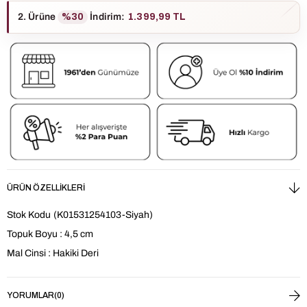
2. Ürüne
%30
İndirim
:
1.399,99 TL
ÜRÜN ÖZELLIKLERI
Stok Kodu
(K01531254103-Siyah)
Topuk Boyu : 4,5 cm
Mal Cinsi : Hakiki Deri
YORUMLAR
(0)