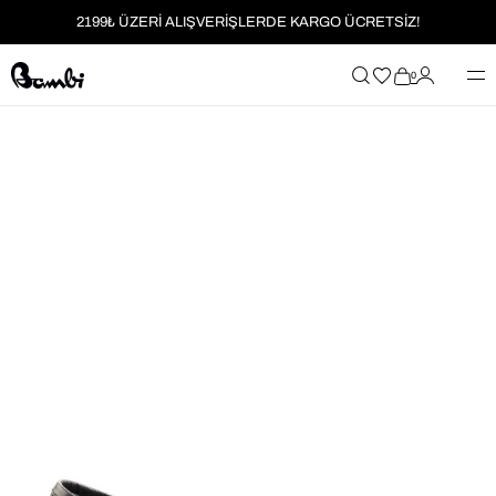
2199₺ ÜZERİ ALIŞVERİŞLERDE KARGO ÜCRETSİZ!
MOBİL UYGULAMAYA ÖZEL İLK ALIŞVERİŞİNİZE %5 İNDİRİM
0
HER SİPARİŞTE %2 PARAPUAN
2199₺ ÜZERİ ALIŞVERİŞLERDE KARGO ÜCRETSİZ!