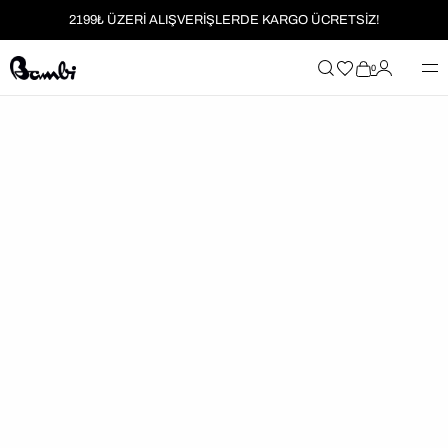
2199₺ ÜZERİ ALIŞVERİŞLERDE KARGO ÜCRETSİZ!
MOBİL UYGULAMAYA ÖZEL İLK ALIŞVERİŞİNİZE %5 İNDİRİM
0
HER SİPARİŞTE %2 PARAPUAN
2199₺ ÜZERİ ALIŞVERİŞLERDE KARGO ÜCRETSİZ!