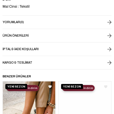
Mal Cinsi : Tekstil
YORUMLAR
(0)
ÜRÜN ÖNERILERI
İPTAL & İADE KOŞULLARI
KARGO & TESLIMAT
BENZER ÜRÜNLER
YENİ SEZON
YENİ SEZON
2. Ürüne %30 İndirim
2. Ürüne %30 İndirim