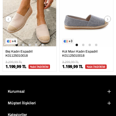
3
4
Kot Mavi Kadın Espadril
Bej Kadın Espadril
K01125010018
K01125010018
3.299,99 TL
3.299,99 TL
1.199,99 TL
1.199,99 TL
%64 İNDİRİM
%64 İNDİRİM
Kurumsal
Müşteri İlişkileri
Kategoriler