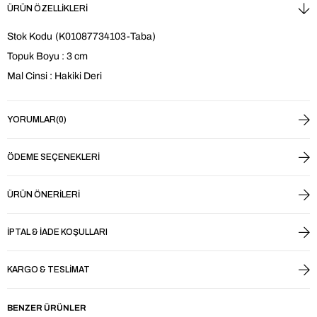
ÜRÜN ÖZELLIKLERI
Stok Kodu
(K01087734103-Taba)
Topuk Boyu : 3 cm
Mal Cinsi : Hakiki Deri
YORUMLAR
(0)
ÖDEME SEÇENEKLERI
ÜRÜN ÖNERILERI
İPTAL & İADE KOŞULLARI
KARGO & TESLIMAT
BENZER ÜRÜNLER