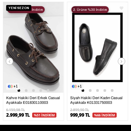
YENİ SEZON
2. Ürüne %30 İndirim
2. Ürüne %30 İndirim
1
1
Kahve Hakiki Deri Erkek Casual
Siyah Hakiki Deri Kadın Casual
Ayakkabı E01830110003
Ayakkabı K01331750003
6.159,98 TL
2.899,90 TL
2.999,99 TL
999,99 TL
%51 İNDİRİM
%66 İNDİRİM