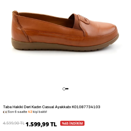
Taba Hakiki Deri Kadın Casual Ayakkabı K01087734103
Son 6 saatte
42
kişi baktı!
4.599,90 TL
1.599,99 TL
%65 İNDİRİM