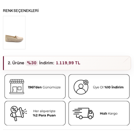
RENK SEÇENEKLERI
2. Ürüne
%30
İndirim
:
1.119,99 TL