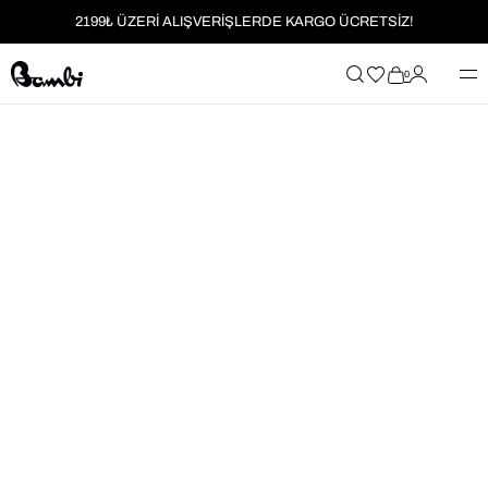
2199₺ ÜZERİ ALIŞVERİŞLERDE KARGO ÜCRETSİZ!
MOBİL UYGULAMAYA ÖZEL İLK ALIŞVERİŞİNİZE %5 İNDİRİM
0
HER SİPARİŞTE %2 PARAPUAN
2199₺ ÜZERİ ALIŞVERİŞLERDE KARGO ÜCRETSİZ!