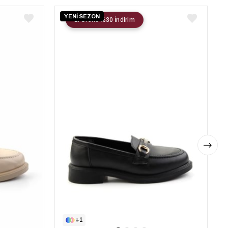
YENİ SEZON
2. Ürüne %30 İndirim
1