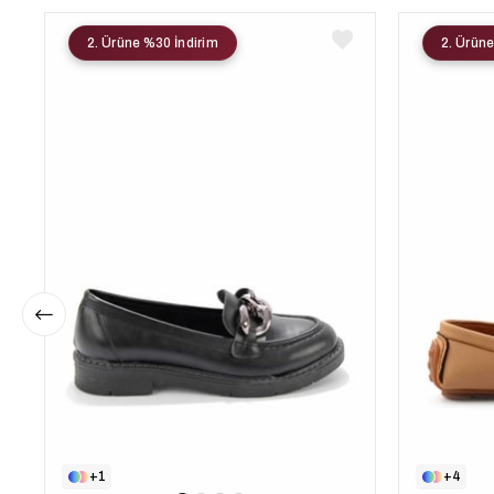
2. Ürüne %30 İndirim
2. Ürüne
1
4