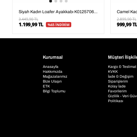
Siyah Kadın Loafer Ayakkabı K01257067009
3.449,90 TL
2.899,90 TL
1.199,99 TL
999,99 T
%65 İNDİRİM
Kurumsal
Müşteri İlişkil
Anasayfa
Kargo & Teslimat
Hakkımızda
KVKK
Mağazalarımız
İade & Değişim
Bize Ulaşın
Siparişlerim
ETK
Kolay İade
Bilgi Toplumu
Favorilerim
Gizlilik - Veri Gü
Politikası