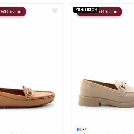
YENİ SEZON
 %30 İndirim
2. Ürüne %30 İndirim
1