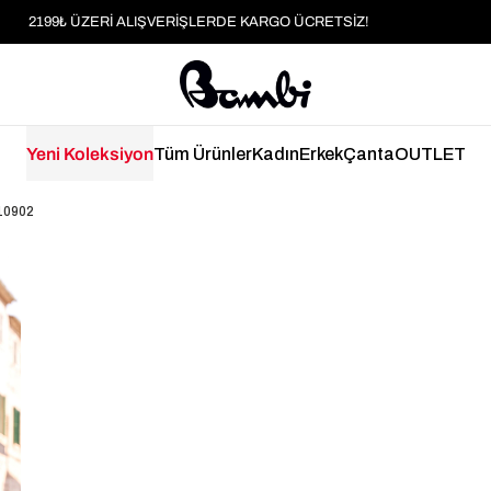
MOBİL UYGULAMAYA ÖZEL İLK ALIŞVERİŞİNİZE %5 İNDİRİM
HER SİPARİŞTE %2 PARAPUAN
2199₺ ÜZERİ ALIŞVERİŞLERDE KARGO ÜCRETSİZ!
Yeni Koleksiyon
Tüm Ürünler
Kadın
Erkek
Çanta
OUTLET
10902