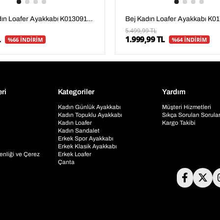
Camel Kadın Loafer Ayakkabı K01309100509
5.499,99 TL
L
1.999,99 TL
%66 İNDİRİM
%64 İNDİRİM
eri
Kategoriler
Yardım
Kadın Günlük Ayakkabı
Müşteri Hizmetleri
Kadın Topuklu Ayakkabı
Sıkça Sorulan Sorula
Kadın Loafer
Kargo Takibi
Kadın Sandalet
Erkek Spor Ayakkabı
Erkek Klasik Ayakkabı
venliği ve Çerez
Erkek Loafer
Çanta