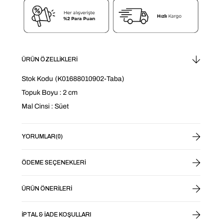
ÜRÜN ÖZELLIKLERI
Stok Kodu
(K01688010902-Taba)
Topuk Boyu : 2 cm
Mal Cinsi : Süet
YORUMLAR
(0)
ÖDEME SEÇENEKLERI
ÜRÜN ÖNERILERI
İPTAL & İADE KOŞULLARI