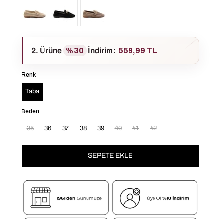
2. Ürüne
%30
İndirim
:
559,99 TL
Renk
Taba
Beden
35
36
37
38
39
40
41
42