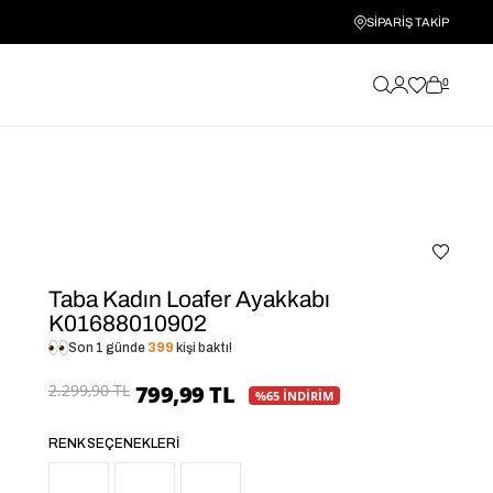
SİPARİŞ TAKİP
0
Taba Kadın Loafer Ayakkabı
K01688010902
Son 1 günde
399
kişi baktı!
2.299,90 TL
799,99 TL
%65 İNDİRİM
RENK SEÇENEKLERI