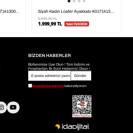
Bej Kadın Loafer Ayakkabı K01714130009
Siyah Kadın Loafer Ayakkabı K01714130009
5.499,99 TL
1.999,99 TL
%64 İNDİRİM
BİZDEN HABERLER
Bültenimize Üye Olun ! Tüm İndirim ve
Fırsatlardan İlk Sizin Haberiniz Olsun !
r
Gönder
Aydınlatma metnini
kabul ediyorum.