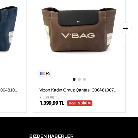
5
Lacivert Kadın Omuz Çantası C06481007804
Vizon Kadın Omuz Çantası C06481007804
3.299,99 TL
1.399,99 TL
%58 İNDİRİM
BİZDEN HABERLER