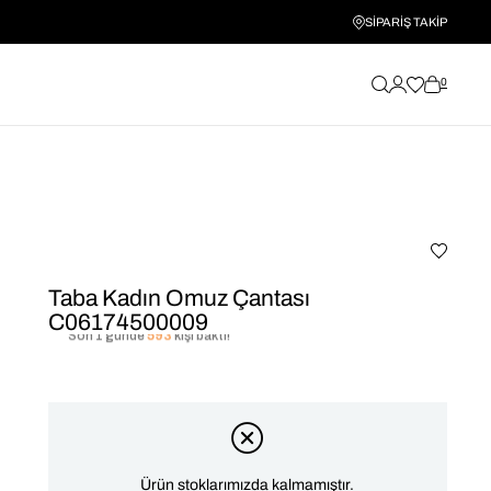
SİPARİŞ TAKİP
0
Taba Kadın Omuz Çantası
C06174500009
Son 1 günde
593
kişi baktı!
Ürün stoklarımızda kalmamıştır.