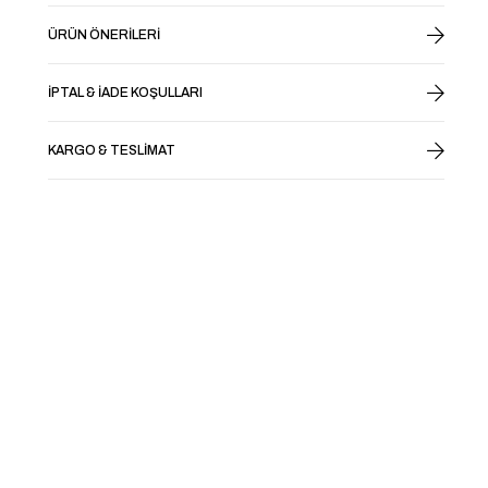
ÜRÜN ÖNERILERI
İPTAL & İADE KOŞULLARI
KARGO & TESLIMAT