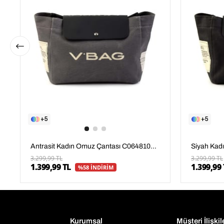
5
5
Antrasit Kadın Omuz Çantası C06481007804
3.299,99 TL
3.299,99 TL
1.399,99 TL
1.399,99 
%58 İNDİRİM
Kurumsal
Müşteri İlişkil