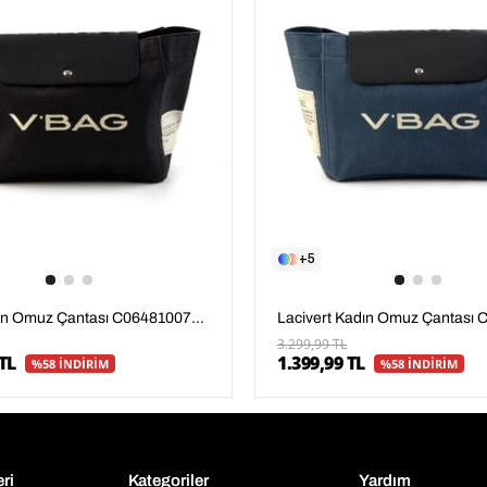
5
Siyah Kadın Omuz Çantası C06481007804
3.299,99 TL
TL
1.399,99 TL
%58 İNDİRİM
%58 İNDİRİM
eri
Kategoriler
Yardım