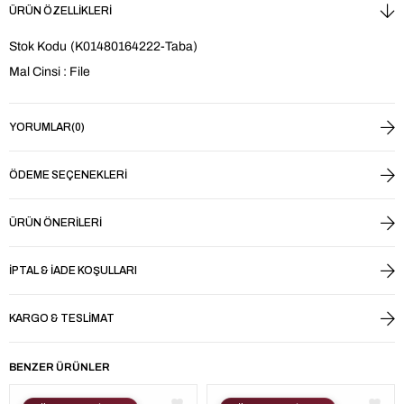
ÜRÜN ÖZELLIKLERI
Stok Kodu
(K01480164222-Taba)
Mal Cinsi : File
YORUMLAR
(0)
ÖDEME SEÇENEKLERI
ÜRÜN ÖNERILERI
İPTAL & İADE KOŞULLARI
KARGO & TESLIMAT
BENZER ÜRÜNLER