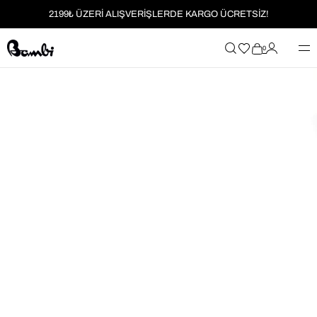
2199₺ ÜZERİ ALIŞVERİŞLERDE KARGO ÜCRETSİZ!
MOBİL UYGULAMAYA ÖZEL İLK ALIŞVERİŞİNİZE %5 İNDİRİM
0
HER SİPARİŞTE %2 PARAPUAN
2199₺ ÜZERİ ALIŞVERİŞLERDE KARGO ÜCRETSİZ!