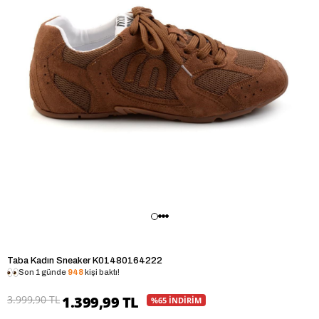
Taba Kadın Sneaker K01480164222
Son 1 günde
948
kişi baktı!
3.999,90 TL
1.399,99 TL
%65 İNDİRİM