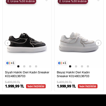
2. Ürüne %30 İndirim
2. Ürüne %30 İndirim
1
1
Siyah Hakiki Deri Kadın Sneaker
Beyaz Hakiki Deri Kadın
K01480136703
Sneaker K01480136703
5.499,99 TL
5.499,99 TL
1.999,99 TL
1.999,99 TL
%64 İNDİRİM
%64 İNDİRİM