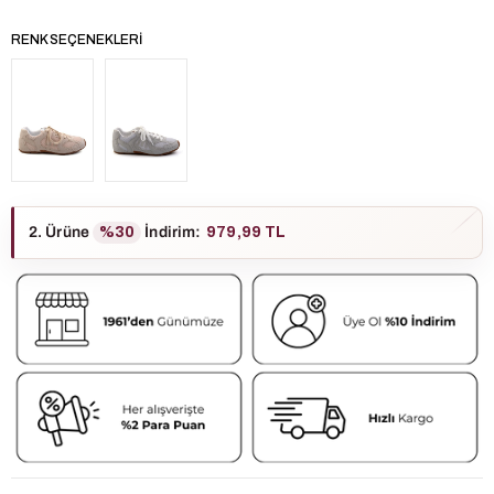
RENK SEÇENEKLERI
2. Ürüne
%30
İndirim
:
979,99 TL