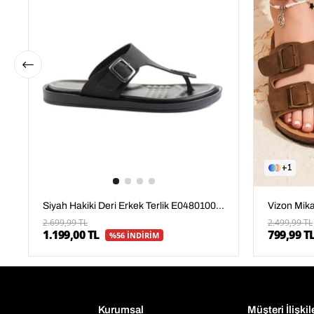
1
Siyah Hakiki Deri Erkek Terlik E04801000503
2.699,99 TL
2.499,99 TL
1.199,00 TL
799,99 T
%56 İNDİRİM
Kurumsal
Müşteri İlişkil