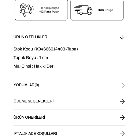
ÜRÜN ÖZELLIKLERI
Stok Kodu
(K04666014403-Taba)
Topuk Boyu : 1 cm
Mal Cinsi : Hakiki Deri
YORUMLAR
(0)
ÖDEME SEÇENEKLERI
ÜRÜN ÖNERILERI
İPTAL & İADE KOŞULLARI