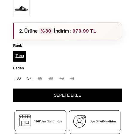
2. Ürüne
%30
İndirim
:
979,99 TL
Renk
Taba
Beden
36
37
38
39
40
41