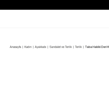
Anasayfa
Kadın
Ayakkabı
Sandalet ve Terlik
Terlik
Taba Hakiki Deri