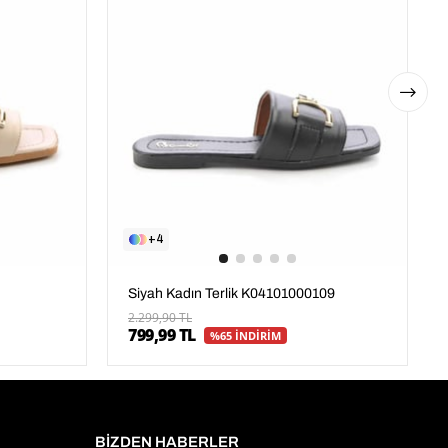
4
Siyah Kadın Terlik K04101000109
2.299,90 TL
799,99 TL
%65 İNDİRİM
BİZDEN HABERLER