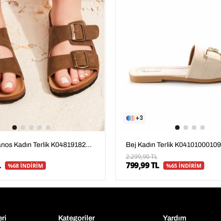
3
Bej Kadın Terlik K04101000109
Vizon Mikanos Kadın Terlik K04819182271
2.299,90 TL
799,99 TL
L
%65 İNDİRİM
%68 İNDİRİM
eri
Kategoriler
Yardım