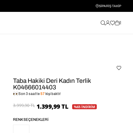
SİPARİŞ TAKİP
0
Taba Hakiki Deri Kadın Terlik
K04666014403
Son 3 saatte
57
kişi baktı!
3.999,90 TL
1.399,99 TL
%65 İNDİRİM
RENK SEÇENEKLERI