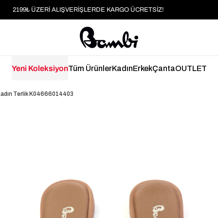
MOBİL UYGULAMAYA ÖZEL İLK ALIŞVERİŞİNİZE %5 İNDİRİM
HER SİPARİŞTE %2 PARAPUAN
2199₺ ÜZERİ ALIŞVERİŞLERDE KARGO ÜCRETSİZ!
Yeni Koleksiyon
Tüm Ürünler
Kadın
Erkek
Çanta
OUTLET
 Kadın Terlik K04666014403