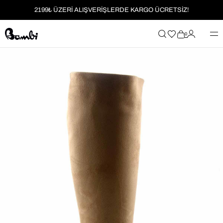
2199₺ ÜZERİ ALIŞVERİŞLERDE KARGO ÜCRETSİZ!
MOBİL UYGULAMAYA ÖZEL İLK ALIŞVERİŞİNİZE %5 İNDİRİM
0
HER SİPARİŞTE %2 PARAPUAN
2199₺ ÜZERİ ALIŞVERİŞLERDE KARGO ÜCRETSİZ!