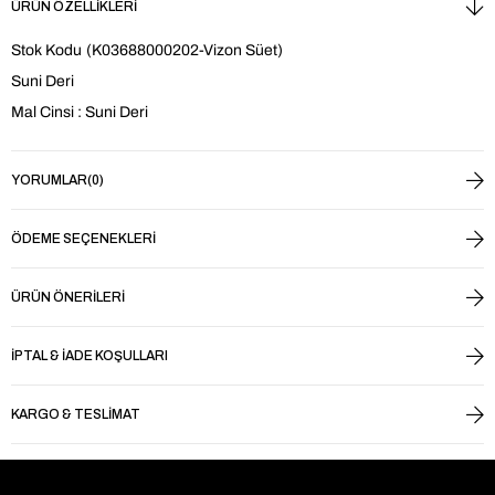
ÜRÜN ÖZELLIKLERI
Stok Kodu
(K03688000202-Vizon Süet)
Suni Deri
Mal Cinsi : Suni Deri
YORUMLAR
(0)
ÖDEME SEÇENEKLERI
ÜRÜN ÖNERILERI
İPTAL & İADE KOŞULLARI
KARGO & TESLIMAT