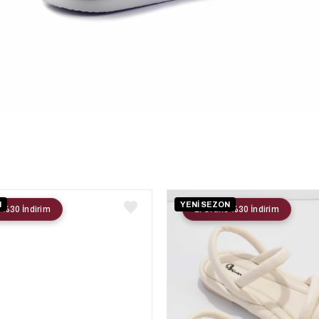
N
YENİ SEZON
 %30 İndirim
2. Ürüne %30 İndirim