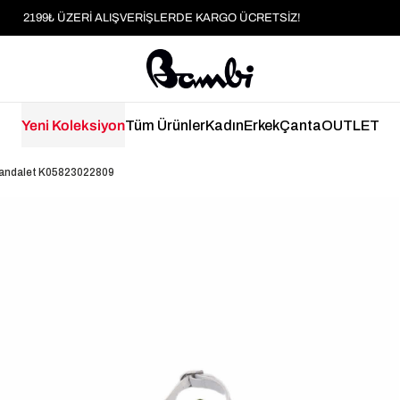
MOBİL UYGULAMAYA ÖZEL İLK ALIŞVERİŞİNİZE %5 İNDİRİM
HER SİPARİŞTE %2 PARAPUAN
2199₺ ÜZERİ ALIŞVERİŞLERDE KARGO ÜCRETSİZ!
Yeni Koleksiyon
Tüm Ürünler
Kadın
Erkek
Çanta
OUTLET
Sandalet K05823022809