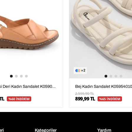
2
Taba Hakiki Deri Kadın Sandalet K05907001803
Bej Kadın Sandalet K0595401
2.599,90 TL
TL
899,99 TL
%60 İNDİRİM
%65 İNDİRİM
eri
Kategoriler
Yardım