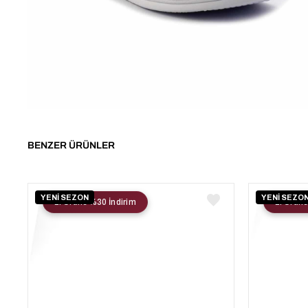
BENZER ÜRÜNLER
YENİ SEZON
YENİ SEZO
2. Ürüne %30 İndirim
2. Ürüne