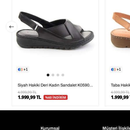
1
1
Siyah Hakiki Deri Kadın Sandalet K05907001803
4.999,99 TL
4.999,99 TL
1.999,99 TL
1.999,99 
%60 İNDİRİM
Kurumsal
Müşteri İlişkil