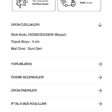
ÜRÜN ÖZELLIKLERI
Stok Kodu
(K05823022809-Beyaz)
Topuk Boyu : 4 cm
Mal Cinsi : Suni Deri
YORUMLAR
(0)
ÖDEME SEÇENEKLERI
ÜRÜN ÖNERILERI
İPTAL & İADE KOŞULLARI