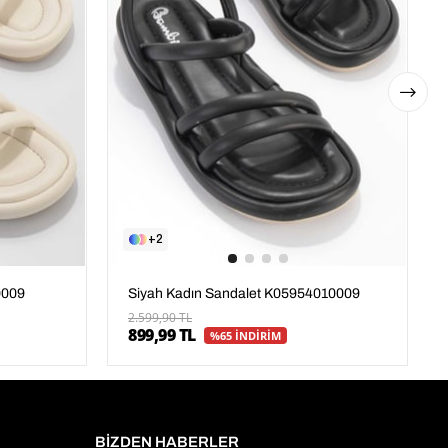
2
0009
Siyah Kadın Sandalet K05954010009
2.599,90 TL
899,99 TL
%65 İNDİRİM
BİZDEN HABERLER