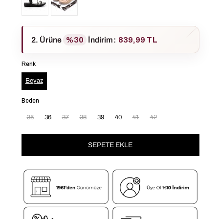
2. Ürüne
%30
İndirim
:
839,99 TL
Renk
Beyaz
Beden
35
36
37
38
39
40
41
42