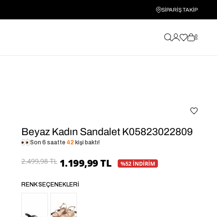
SİPARİŞ TAKİP
0
Beyaz Kadın Sandalet K05823022809
Son 6 saatte
42
kişi baktı!
2.499,98 TL
1.199,99 TL
%52 İNDİRİM
RENK SEÇENEKLERI