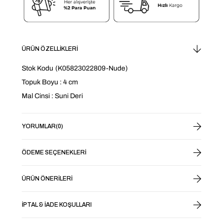
ÜRÜN ÖZELLIKLERI
Stok Kodu
(K05823022809-Nude)
Topuk Boyu : 4 cm
Mal Cinsi : Suni Deri
YORUMLAR
(0)
ÖDEME SEÇENEKLERI
ÜRÜN ÖNERILERI
İPTAL & İADE KOŞULLARI