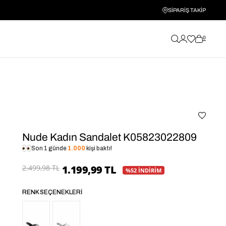
SİPARİŞ TAKİP
0
Nude Kadın Sandalet K05823022809
Son 1 günde
1.000
kişi baktı!
2.499,98 TL
1.199,99 TL
%52 İNDİRİM
RENK SEÇENEKLERI