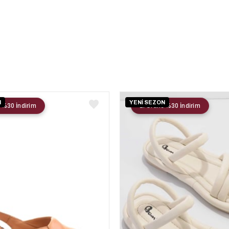
N
YENİ SEZON
 %30 İndirim
2. Ürüne %30 İndirim