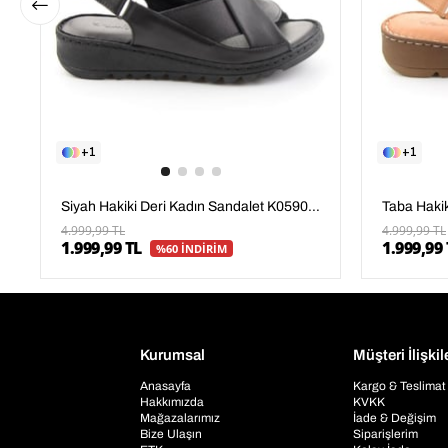
1
1
Siyah Hakiki Deri Kadın Sandalet K05907001803
4.999,99 TL
4.999,99 TL
1.999,99 TL
1.999,99 
%60 İNDİRİM
Kurumsal
Müşteri İlişkil
Anasayfa
Kargo & Teslimat
Hakkımızda
KVKK
Mağazalarımız
İade & Değişim
Bize Ulaşın
Siparişlerim