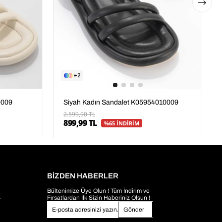
2
0009
Siyah Kadın Sandalet K05954010009
2.599,90 TL
899,99 TL
%65 İNDİRİM
BİZDEN HABERLER
Bültenimize Üye Olun ! Tüm İndirim ve
Fırsatlardan İlk Sizin Haberiniz Olsun !
r
Gönder