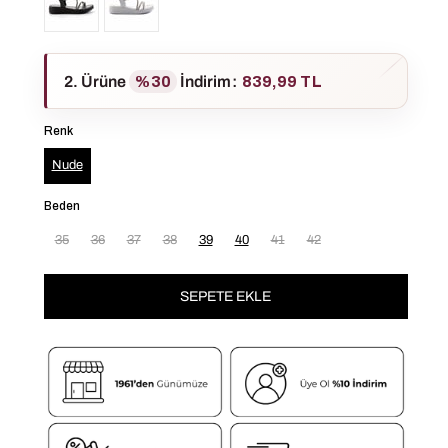
2. Ürüne
%30
İndirim
:
839,99 TL
Renk
Nude
Beden
35
36
37
38
39
40
41
42