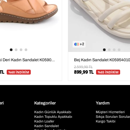
2
Taba Hakiki Deri Kadın Sandalet K05907001803
Bej Kadın Sandalet K0595401
2.599,90 TL
TL
899,99 TL
%60 İNDİRİM
%65 İNDİRİM
eri
Kategoriler
Yardım
Kadın Günlük Ayakkabı
Müşteri Hizmetleri
Kadın Topuklu Ayakkabı
Sıkça Sorulan Sorula
Kadın Loafer
Kargo Takibi
Kadın Sandalet