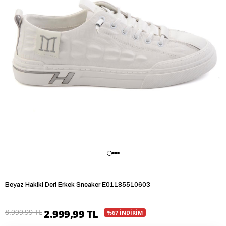
Beyaz Hakiki Deri Erkek Sneaker E01185510603
Son 3 saatte
102
kişi baktı!
8.999,99 TL
2.999,99 TL
%67 İNDİRİM