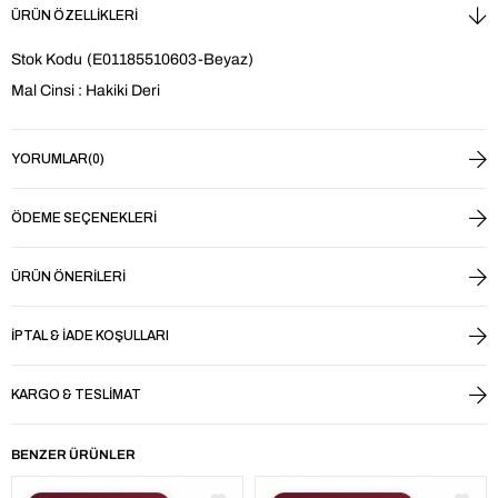
ÜRÜN ÖZELLIKLERI
Stok Kodu
(E01185510603-Beyaz)
Mal Cinsi : Hakiki Deri
YORUMLAR
(0)
ÖDEME SEÇENEKLERI
ÜRÜN ÖNERILERI
İPTAL & İADE KOŞULLARI
KARGO & TESLIMAT
BENZER ÜRÜNLER