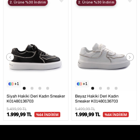
2. Ürüne %30 İndirim
2. Ürüne %30 İndirim
1
1
Siyah Hakiki Deri Kadın Sneaker
Beyaz Hakiki Deri Kadın
K01480136703
Sneaker K01480136703
5.499,99 TL
5.499,99 TL
1.999,99 TL
1.999,99 TL
%64 İNDİRİM
%64 İNDİRİM