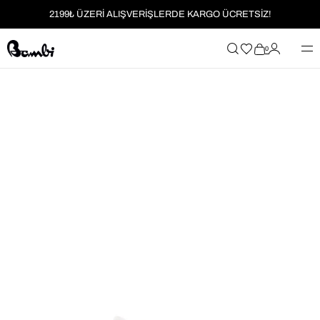
2199₺ ÜZERİ ALIŞVERİŞLERDE KARGO ÜCRETSİZ!
MOBİL UYGULAMAYA ÖZEL İLK ALIŞVERİŞİNİZE %5 İNDİRİM
0
HER SİPARİŞTE %2 PARAPUAN
2199₺ ÜZERİ ALIŞVERİŞLERDE KARGO ÜCRETSİZ!