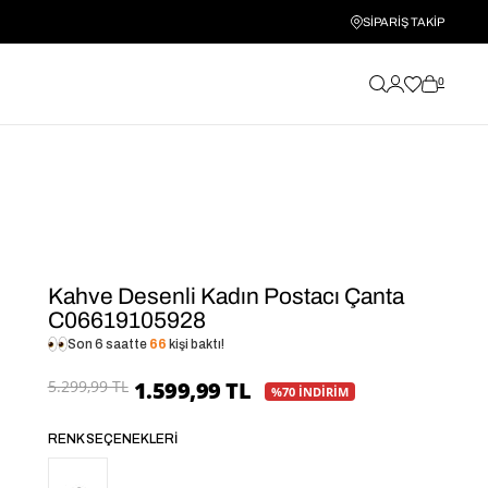
SİPARİŞ TAKİP
0
Kahve Desenli Kadın Postacı Çanta
C06619105928
Son 6 saatte
66
kişi baktı!
5.299,99 TL
1.599,99 TL
%70 İNDİRİM
RENK SEÇENEKLERI