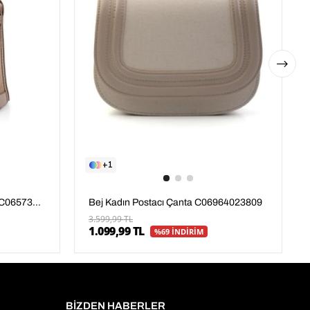
1
Bej Nude Kadın Postacı Çanta C06573060018
Bej Kadın Postacı Çanta C06964023809
3.599,99 TL
1.099,99 TL
%69 İNDİRİM
BİZDEN HABERLER