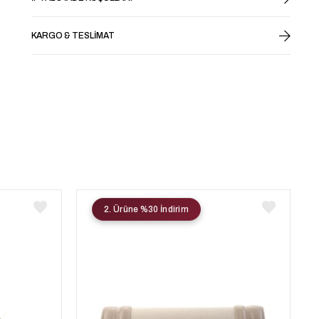
KARGO & TESLIMAT
2. Ürüne %30 İndirim