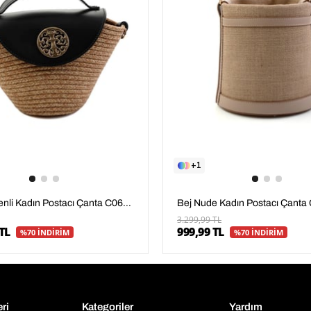
1
Siyah Desenli Kadın Postacı Çanta C06619105928
3.299,99 TL
TL
999,99 TL
%70 İNDİRİM
%70 İNDİRİM
eri
Kategoriler
Yardım