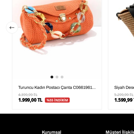
Turuncu Kadın Postacı Çanta C06619613716
4.399,99 TL
5.299,99 TL
1.999,00 TL
1.599,99 
%55 İNDİRİM
Kurumsal
Müşteri İlişkil