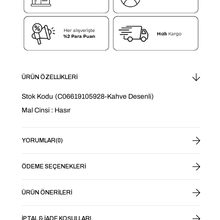
ÜRÜN ÖZELLIKLERI
Stok Kodu
(C06619105928-Kahve Desenli)
Mal Cinsi : Hasır
YORUMLAR
(0)
ÖDEME SEÇENEKLERI
ÜRÜN ÖNERILERI
İPTAL & İADE KOŞULLARI