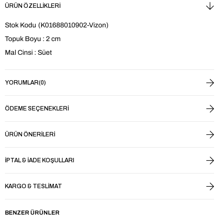
ÜRÜN ÖZELLIKLERI
Stok Kodu
(K01688010902-Vizon)
Topuk Boyu : 2 cm
Mal Cinsi : Süet
YORUMLAR
(0)
ÖDEME SEÇENEKLERI
ÜRÜN ÖNERILERI
İPTAL & İADE KOŞULLARI
KARGO & TESLIMAT
BENZER ÜRÜNLER