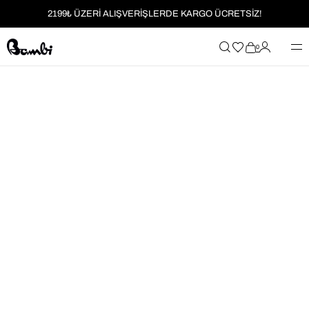
2199₺ ÜZERİ ALIŞVERİŞLERDE KARGO ÜCRETSİZ!
MOBİL UYGULAMAYA ÖZEL İLK ALIŞVERİŞİNİZE %5 İNDİRİM
0
HER SİPARİŞTE %2 PARAPUAN
2199₺ ÜZERİ ALIŞVERİŞLERDE KARGO ÜCRETSİZ!