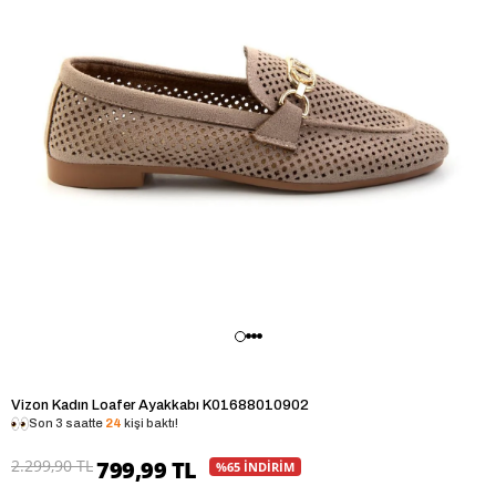
Vizon Kadın Loafer Ayakkabı K01688010902
Son 3 saatte
24
kişi baktı!
2.299,90 TL
799,99 TL
%65 İNDİRİM